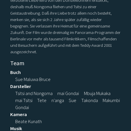
verbotene Liebe wird von den Dorfbewohnern entdeckt,
deshalb muß Nongoma fliehen und Tsitsi zu einer
Geistaustreibung. Daß ihre Liebe trotz allem noch besteht,
merken sie, als sie sich 2 Jahre später zufällig wieder
begegnen. Sie verlassen ihre Heimat für eine gemeinsame
Zukunft. Der Film wurde dreimalig im Panorama-Programm der
Berlinale vor mehr als tausend Filmkritikern, Filmschaffenden
und Besuchern aufgeführt und mit dem Teddy-Award 2001
ausgezeichnet.
Team
Buch
Sue Maluwa Bruce
Darsteller
Tsitsi and Nongoma
mai Gondai
Mbuja Mukaka
mai Tsitsi
Tete
n'anga
Sue
Takonda
Makumbi
Gondai
Kamera
Beate Kunath
Musik