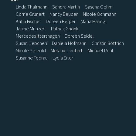
Linda Thalmann
Sandra Martin
Sascha Oehm
Corrie Grunert
Nancy Beuder
Nicole Ochmann
Katja Fischer
Doreen Berger
Maria Häring
Janine Munzert
Patrick Gnonk
Mercedes Ittershagen
Doreen Seidel
Susan Liebchen
Daniela Hofmann
Christin Böttrich
Nicole Petzold
Melanie Leutert
Michael Pohl
Susanne Fedrau
Lydia Erler