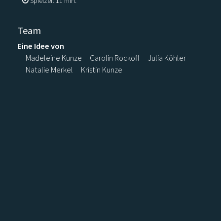
Spielzeit 11 min.
Team
Eine Idee von
Madeleine Kunze
Carolin Rockoff
Julia Köhler
Natalie Merkel
Kristin Kunze