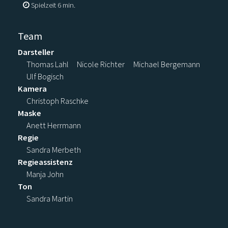
Spielzeit 6 min.
Team
Darsteller
Thomas Lahl
Nicole Richter
Michael Bergemann
Ulf Bogisch
Kamera
Christoph Raschke
Maske
Anett Herrmann
Regie
Sandra Merbeth
Regieassistenz
Manja John
Ton
Sandra Martin