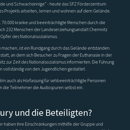
inde und Schwachsinnige” - heute das SFZ Förderzentrum
des Projekts arbeiten, lernen und wohnen auf dem Gelände.
 70.000 kranke und beeinträchtigte Menschen durch die
Auch 232 Menschen der Landeserziehungsanstalt Chemnitz
Opfer des Nationalsozialismus.
u machen, ist ein Rundgang durch das Gelände entstanden.
 statt, an dem sich Besucher zu Fragen der Euthanasie in der
z zur Zeit des Nationalsozialismus informierten. Die Führung
n vollständig von den Jugendlichen gestaltet.
Film auch als Hörfassung für sehbeeinträchtigte Personen
 die Teilnehmer die Audiospuren selbst ein.
ury und die Beteiligten?
er haben ihre Einschränkungen mithilfe der Gruppe und