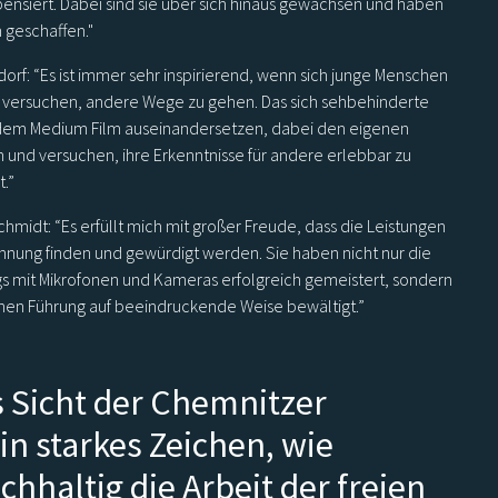
ensiert. Dabei sind sie über sich hinaus gewachsen und haben
 geschaffen."
f: “Es ist immer sehr inspirierend, wenn sich junge Menschen
ersuchen, andere Wege zu gehen. Das sich sehbehinderte
dem Medium Film auseinandersetzen, dabei den eigenen
n und versuchen, ihre Erkenntnisse für andere erlebbar zu
.”
hmidt: “Es erfüllt mich mit großer Freude, dass die Leistungen
nung finden und gewürdigt werden. Sie haben nicht nur die
 mit Mikrofonen und Kameras erfolgreich gemeistert, sondern
schen Führung auf beeindruckende Weise bewältigt.”
us Sicht der Chemnitzer
in starkes Zeichen, wie
chhaltig die Arbeit der freien