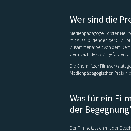
Wer sind die Pr
Medienpädagoge Torsten Neundo
mit Auszubildenden der SFZ För
Zusammenarbeit von dem Demok
dem Dach des SFZ, gefördert du
Die Chemnitzer Filmwerkstatt g
Medienpädagogischen Preis in d
Was für ein Fil
der Begegnung
Der Film setzt sich mit der Ges