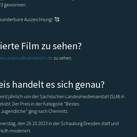
23 gewonnen.
e wunderbare Auszeichnung! 🥰
ierte Film zu sehen?
ww.unantastbarmensch.de
zu sehen.
is handelt es sich genau?
ird jährlich von der Sächsischen Landesmedienanstalt (SLM) in
obt. Der Preis in der Kategorie “Bestes
 Jugendliche” ging nach Chemnitz.
nerstag, den 26.10.2023 in der Schauburg Dresden statt und
Huth moderiert.