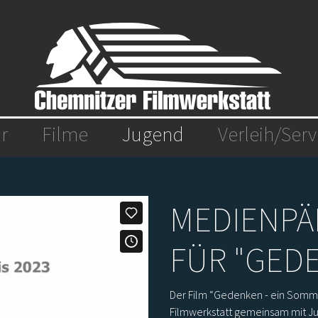
(aktiv)
r
Filme
Jugend
Verleih/Serv
MEDIENPÄ
FÜR "GED
Der Film “Gedenken - ein Somm
Filmwerkstatt gemeinsam mit J