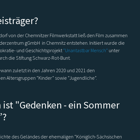
eisträger?
rf von der Chemnitzer Filmwerkstatt ließ den Film zusammen
derzentrum gGmbH in Chemnitz entstehen. Initiiert wurde die
ratie- und Geschichtsprojekt
“Unantastbar Mensch”
unter
rch die Stiftung Schwarz-Rot-Bunt.
ewann zuletzt in den Jahren 2020 und 2021 den
en Altersgruppen “Kinder” sowie “Jugendliche”.
m ist "Gedenken - ein Sommer
”?
chichte des Geländes der ehemaligen “Königlich-Sächsischen