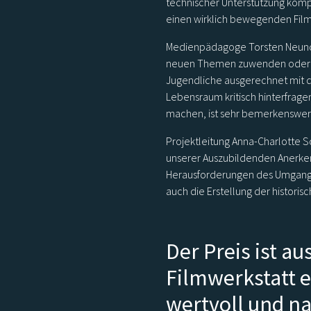
technischer Unterstützung komp
einen wirklich bewegenden Film
Medienpädagoge Torsten Neundor
neuen Themen zuwenden oder v
Jugendliche ausgerechnet mit 
Lebensraum kritisch hinterfrage
machen, ist sehr bemerkenswert
Projektleitung Anna-Charlotte Sc
unserer Auszubildenden Anerken
Herausforderungen des Umgangs
auch die Erstellung der histori
Der Preis ist a
Filmwerkstatt e
wertvoll und na