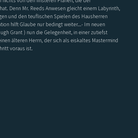
nichts von den finsteren Plänen, die der
at. Denn Mr. Reeds Anwesen gleicht einem Labyrinth,
gen und den teuflischen Spielen des Hausherren
tion hilft Glaube nur bedingt weiter...- Im neuen
ugh Grant ) nun die Gelegenheit, in einer zutiefst
inen älteren Herrn, der sich als eiskaltes Mastermind
itt voraus ist.