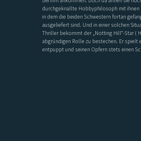
bei ihm ankommen. Doch da ahnen sie noch 
durchgeknallte Hobbyphilosoph mit ihnen h
in dem die beiden Schwestern fortan gefan
ausgeliefert sind. Und in einer solchen Situa
Thriller bekommt der „Notting Hill“-Star ( H
abgründigen Rolle zu bestechen. Er spielt e
entpuppt und seinen Opfern stets einen Schr