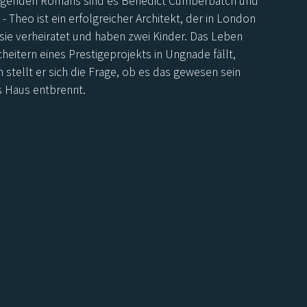
iegenden Romans sind es Benedict Cumberbatch und
 - Theo ist ein erfolgreicher Architekt, der in London
 sie verheiratet und haben zwei Kinder. Das Leben
heitern eines Prestigeprojekts in Ungnade fällt,
 stellt er sich die Frage, ob es das gewesen sein
ms Haus entbrennt.