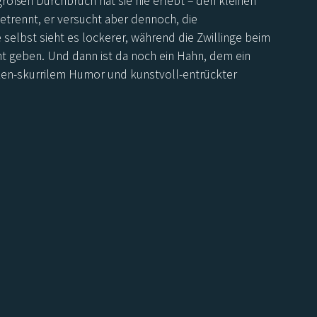
großen Durchbruch hat sie nie erlebt – den kleinen
getrennt, er versucht aber dennoch, die
 selbst sieht es lockerer, während die Zwillinge beim
ht geben. Und dann ist da noch ein Hahn, dem ein
ken-skurrilem Humor und kunstvoll-entrückter