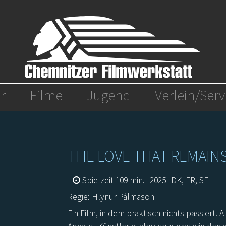
r
Filme
Jugend
Verleih/Serv
THE LOVE THAT REMAIN
Spielzeit 109 min.
2025
DK, FR, SE
Regie: Hlynur Pálmason
Ein Film, in dem praktisch nichts passiert.