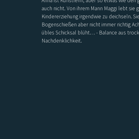
Anna ist Künstlerin, aber so etwas wie den 
auch nicht. Von ihrem Mann Maggi lebt sie 
Kindererziehung irgendwie zu deichseln. Sie
Bogenschießen aber nicht immer richtig Ac
übles Schicksal blüht… - Balance aus troc
Nachdenklichkeit.