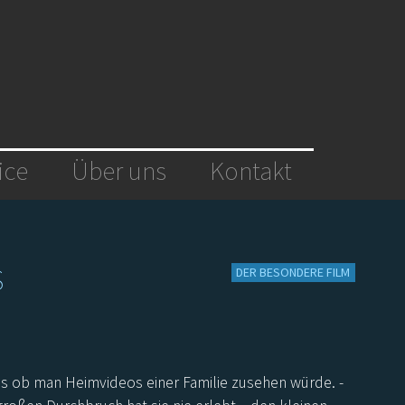
ice
Über uns
Kontakt
S
DER BESONDERE FILM
 Als ob man Heimvideos einer Familie zusehen würde. -